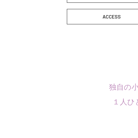
ACCESS
独自の
１人ひ